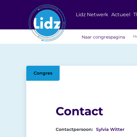
Lidz Netwerk
Actueel
T
H
Naar congrespagina
Congres
Contact
Contactpersoon:
Sylvia Witter