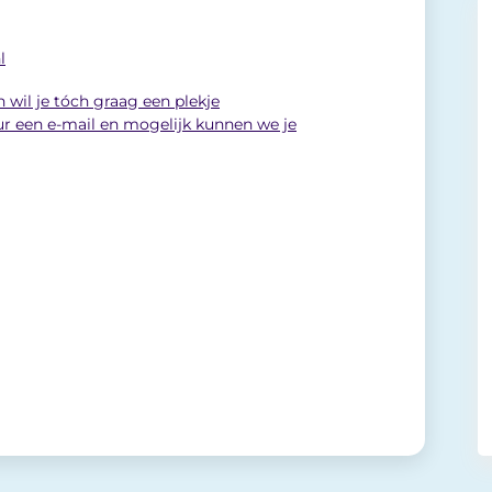
l
n wil je tóch graag een plekje
r een e-mail en mogelijk kunnen we je