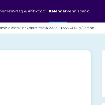
hema's
Vraag & Antwoord
Kalender
Kennisbank
ome
/
Kalender
/
Lidz Verbeterfestival 2026: UITZZZZOEMEN!
/
Contact